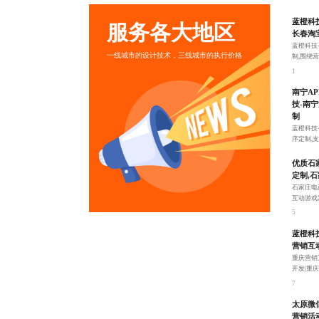
蓝橙科
服务各大地区
长春淘
蓝橙科技
一线城市的设计技术，三线城市的执行价格
制,围绕
1
南宁A
技-南
制
蓝橙科技
序定制,
媒体平台
3
优质石
定制,
石家庄电
互动游戏
光。
5
蓝橙科
营销互动
重庆营销
开发|重
大程度的
7
太原微
营销活