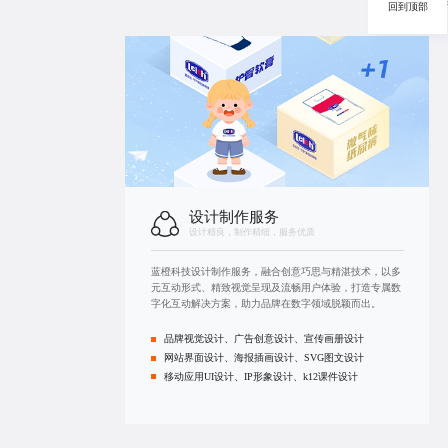
蓝橙科技
回到顶部
设计制作服务
设计精良，制作精细，服务优质
蓝橙科技设计制作服务，融合创意巧思与精湛技术，以多
元互动形式、精致视觉呈现及流畅用户体验，打造专属数
字化互动解决方案，助力品牌在数字领域脱颖而出。
品牌视觉设计、广告创意设计、宣传画册设计
网站界面设计、海报插画设计、SVG图文设计
移动应用UI设计
、IP形象设计、k12课件设计