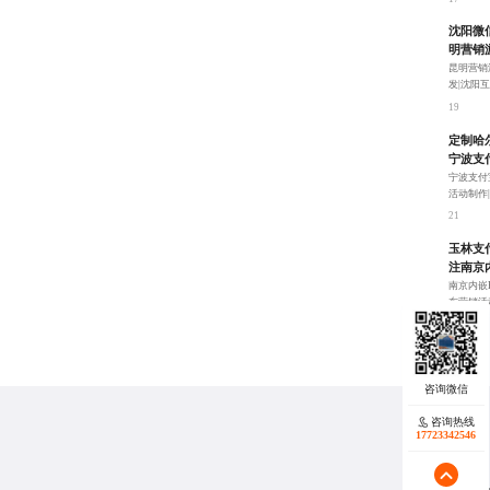
沈阳微
明营销
昆明营销
发|沈阳
统，实现
19
定制哈
宁波支
宁波支付
活动制作
计、功能
21
玉林支
注南京
南京内嵌
东营销活
和H5互
23
咨询热线
17723342546