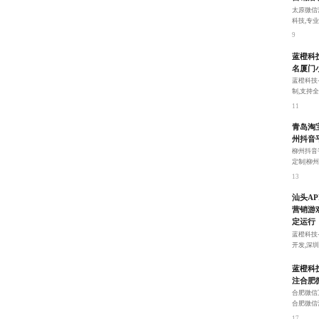
太原微信
科技,专
序开发和
9
蓝橙科
名厦门
蓝橙科技
制,支持
平台推广
11
青岛淘
州抖音
柳州抖音
定制|柳
服务，以
13
汕头A
营销游
定运行
蓝橙科技
开发,深
运营、营
15
蓝橙科
注合肥
合肥微信
合肥微信
达到吸粉
17