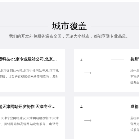
城市覆盖
我们的开发外包服务遍布全国，无论大小城市，都能享受专业品质。
北京网站功能定制,蓝橙科技-北京专业建站公司,北京网站定制公司,北京做网站公司-致力于合作共赢
2
,北京做网站公司,北京企业网站开发,以可视
杭州品
逻辑，让客户直观感受网站使用流程，及时
丰富
提升
天津建设网站公司|高端天津网站开发制作|天津专业建站公司-蓝橙科技-助力品牌高效发展
4
|天津专业网站建设|天津网站建设制作|天津
蓝橙科
站、营销网站和高端网站定制服务。电话号
官网
式服