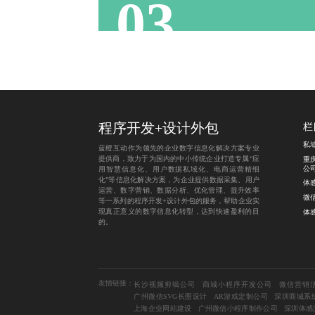
03
程序开发
+
设计外包
栏
私
蓝橙互动作为领先的企业数字信息化解决方案专业
提供商，致力于为国内的中小传统企业打造专属“应
重
公
用智慧信息化、用户数据私域化、电商运营精细
化”等信息化解决方案，为企业提供数据采集、用户
体
运营、数字营销、数据分析、优化管理、提升效率
微
等一系列的程序开发+设计外包的服务，帮助企业实
现真正意义的数字信息化转型，达到快速盈利的目
体
的。
友情链接：
长沙视频剪辑公司
商城小程序开发公司
微信营销
广州微信SVG长图设计
AR游戏定制公司
深圳商城系
上海企业网站建设
广州微信小程序制作公司
深圳体感