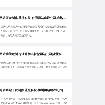
合肥网站开发制作,蓝橙科技-合肥网站建设公司,成熟威海品牌网站开发,威海专业网站开发-服务性价比高
牌网站开发|威海专业网站开发|合肥高端网站建设公司|蓝橙科技-
建设网站公司,专注于提升网站加载速度、运行稳定性，优化代码、
等资源，为用户提供流畅的网站。
南京网站功能定制|专注呼和浩特做网站公司|蓝橙科技-南京建设网站公司|呼和浩特网站定制开发-精准需求把控
设网站公司|呼和浩特网站定制开发|南京企业网站建设-蓝橙科技,
于网站定制开发，结合客户需求和创意设计，打造具有吸引力的品
站。
高端昆明网站开发制作|蓝橙科技-柳州网站建设制作|昆明做网站公司-欢迎来电:17723342546
技-昆明做网站公司,柳州高端网站建设公司,温州网站制作公司,昆
站定制价格,通过专业的网站策划，加上高端的网站页面设计，打造