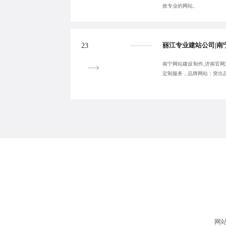
效专业的网站。
23
南宁网站建设制作,济南官网
定制服务，品牌网站：突出
网