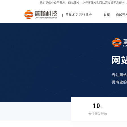
我们提供
公众号开发
、
商城开发
、
小程序开发
和
网站开发
等开发服务
首页
商城开
用技术为营销服务
10
年
专业开发经验