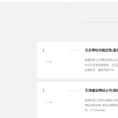
1
蓝橙科技-北京网站定制公司
化方式呈现页面架构、交互
反馈意见，确保开发方向。
3
蓝橙科技-天津专业建站公司
网站定制价格,提供品牌网
码：17723342546！