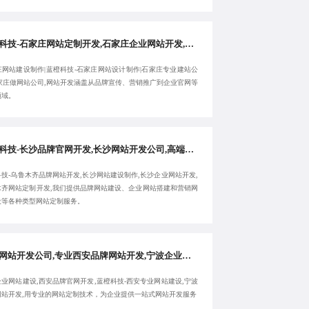
蓝橙科技-石家庄网站定制开发,石家庄企业网站开发,成熟石家庄网站建设制作,石家庄网站设计制作-助力品牌高效发展
庄网站建设制作|蓝橙科技-石家庄网站设计制作|石家庄专业建站公
石家庄做网站公司,网站开发涵盖从品牌宣传、营销推广到企业官网等
领域。
蓝橙科技-长沙品牌官网开发,长沙网站开发公司,高端乌鲁木齐品牌网站开发,长沙网站建设制作-致力于合作共赢
技-乌鲁木齐品牌网站开发,长沙网站建设制作,长沙企业网站开发,
木齐网站定制开发,我们提供品牌网站建设、企业网站搭建和营销网
设等各种类型网站定制服务。
西安网站开发公司,专业西安品牌网站开发,宁波企业网站建设-蓝橙科技-服务性价比高
业网站建设,西安品牌官网开发,蓝橙科技-西安专业网站建设,宁波
网站开发,用专业的网站定制技术，为企业提供一站式网站开发服务