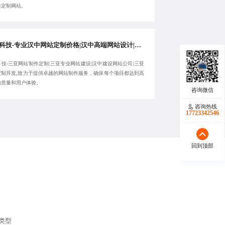
质定制网站。
蓝橙科技-专业汉中网站定制价格|汉中高端网站设计|三亚网站制作定制|三亚专业网站建设-服务全国客户
技-三亚网站制作定制|三亚专业网站建设|汉中建设网站公司|三亚
定制开发,致力于提供卓越的网站制作服务，确保每个项目都达到高
的质量和用户体验。
咨询热线
17723342546
回到顶部
类型