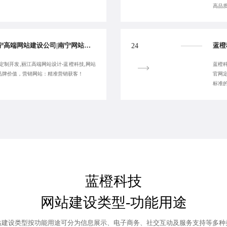
高品
丽江专业建站公司|南宁高端网站建设公司|南宁网站建设制作-蓝橙科技-精准需求把控
24
定制开发,丽江高端网站设计-蓝橙科技,网站
蓝橙科
品牌价值，营销网站：精准营销获客！
官网
标准
蓝橙科技
网站建设类型-功能用途
站建设类型按功能用途可分为信息展示、电子商务、社交互动及服务支持等多种